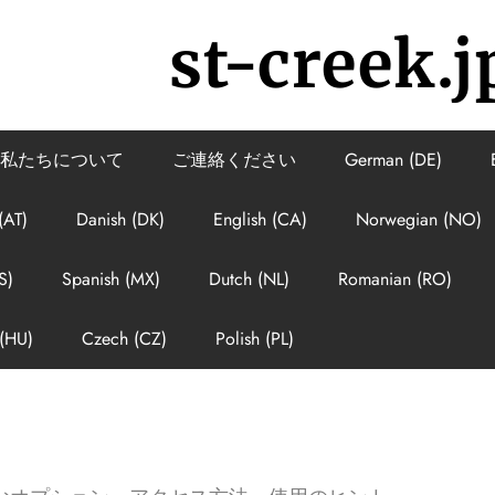
st-creek.j
私たちについて
ご連絡ください
German (DE)
(AT)
Danish (DK)
English (CA)
Norwegian (NO)
S)
Spanish (MX)
Dutch (NL)
Romanian (RO)
(HU)
Czech (CZ)
Polish (PL)