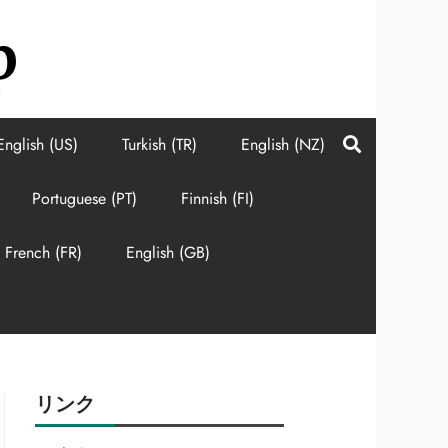
p
English (US)
Turkish (TR)
English (NZ)
Portuguese (PT)
Finnish (FI)
French (FR)
English (GB)
リンク