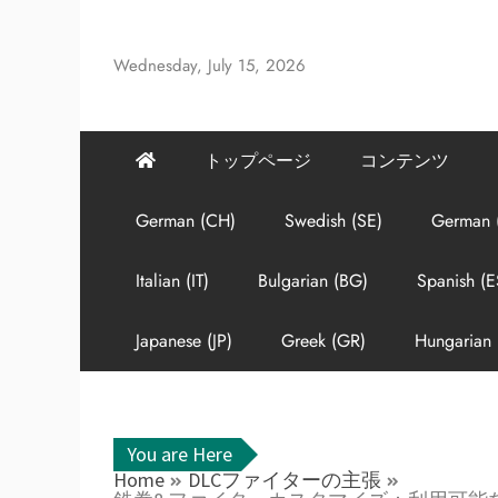
Skip
to
Wednesday, July 15, 2026
content
トップページ
コンテンツ
German (CH)
Swedish (SE)
German 
Italian (IT)
Bulgarian (BG)
Spanish (E
Japanese (JP)
Greek (GR)
Hungarian 
You are Here
Home
DLCファイターの主張