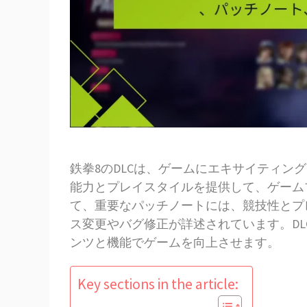
鉄拳8のDLCは、ゲームにエキサイティン
能力とプレイスタイルを提供して、ゲーム
て、重要なパッチノートには、競技性とプ
ス変更やバグ修正が詳述されています。D
ンツと機能でゲームを向上させます。
Key sections in the article: