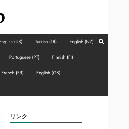
p
English (US)
Turkish (TR)
English (NZ)
Portuguese (PT)
Finnish (FI)
French (FR)
English (GB)
リンク