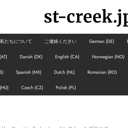
st-creek.j
私たちについて
ご連絡ください
German (DE)
(AT)
Danish (DK)
English (CA)
Norwegian (NO)
S)
Spanish (MX)
Dutch (NL)
Romanian (RO)
(HU)
Czech (CZ)
Polish (PL)