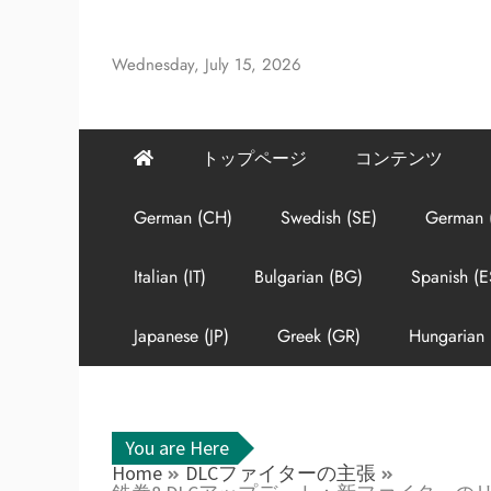
Skip
to
Wednesday, July 15, 2026
content
トップページ
コンテンツ
German (CH)
Swedish (SE)
German 
Italian (IT)
Bulgarian (BG)
Spanish (E
Japanese (JP)
Greek (GR)
Hungarian 
You are Here
Home
DLCファイターの主張