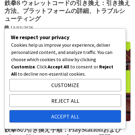
鉄拳8 ウォレットコードの引き換え：引き換え
方法、プラットフォームの詳細、トラブルシ
ューティング
13/03/2026
We respect your privacy
Cookies help us improve your experience, deliver
personalized content, and analyze traffic. You can
choose which cookies to allow by clicking
Customize
. Click
Accept All
to consent or
Reject
All
to decline non-essential cookies.
CUSTOMIZE
REJECT ALL
ACCEPT ALL
鉄拳8の引き換え手順：PlayStationおよび