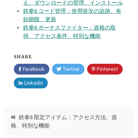
え、ダウンロードの管理、インストール
鉄拳8 コード管理：使用状況の追跡、有
効期限、更新
鉄拳8 ボーナスファイター：資格の取
得、アクセス条件、特別な機能
SHARE
Facebook
Twitter
Pinterest
Linkedin
Post
鉄拳8 限定アイテム：アクセス方法、資
navigation
格、特別な機能