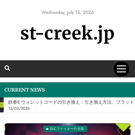
Skip
to
Wednesday, July 15, 2026
content
st-creek.jp
CURRENT NEWS
鉄拳8 ウォレットコードの引き換え：引き換え方法、プラット
13/03/2026
DLCファイターの主張