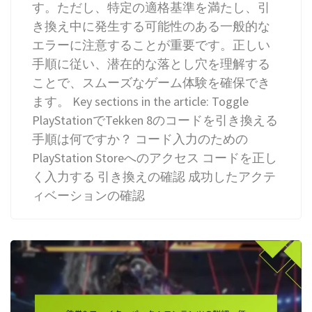
す。ただし、特定の適格基準を満たし、引
き換え中に発生する可能性のある一般的な
エラーに注意することが重要です。正しい
手順に従い、潜在的な落とし穴を理解する
ことで、スムーズなゲーム体験を確保でき
ます。 Key sections in the article: Toggle
PlayStationでTekken 8のコードを引き換える
手順は何ですか？ コード入力のための
PlayStation Storeへのアクセス コードを正し
く入力する 引き換えの確認 成功したアクテ
ィベーションの確認